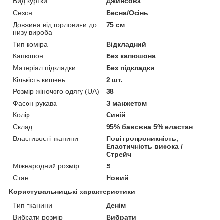
Вид куртки
Джинсова
Сезон
Весна/Осінь
Довжина від горловини до
75 см
низу вироба
Тип коміра
Відкладний
Капюшон
Без капюшона
Матеріал підкладки
Без підкладки
Кількість кишень
2 шт.
Розмір жіночого одягу (UA)
38
Фасон рукава
З манжетом
Колір
Синій
Склад
95% бавовна 5% еластан
Властивості тканини
Повітропроникність,
Еластичність висока /
Стрейч
Міжнародний розмір
S
Стан
Новий
Користувальницькі характеристики
Тип тканини
Денім
Вибрати розмір
Вибрати