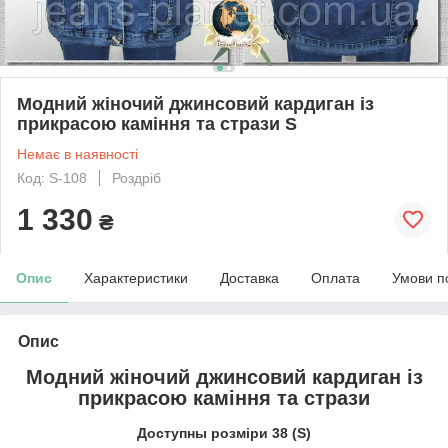
Модний жіночий джинсовий кардиган із
прикрасою каміння та стрази S
Немає в наявності
Код: S-108
Роздріб
1 330
₴
Опис
Характеристики
Доставка
Оплата
Умови п
Опис
Модний жіночий джинсовий кардиган із
прикрасою каміння та стрази
Доступны розміри 38 (S)