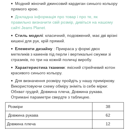
Модний жіночий джинсовий кардиган синього кольору
прямого крою.
Докладна інформація про товар і про те, як
правильно визначити свій розмір, дивіться на нашому
сайті Jeans Planet.
Стиль моделі
: класичний, подовжений, має дві врізні
кишені для рук, крій прямий.
Елементи дизайну
: Прикраса у формі двох
метеликів з каменів під перли і вертикальні смужки зі
стразиків, по три на кожній поличці виробу.
Характеристика тканини
: якісний стрейчевий котон
красивого синього кольору.
Для визначення розміру пройдіть у нашу приміркову.
Використовуючи схему обміру зніміть із себе мірки:
Обхват грудей, Довжина плеча, Довжина рукава.
Отримані параметри свердте з таблицею.
Розміри
38
Довжина рукава
62
Довжина плеча
12