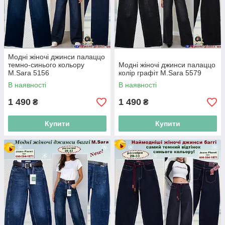
Модні жіночі джинси палаццо
темно-синього кольору
Модні жіночі джинси палаццо
M.Sara 5156
колір графіт M.Sara 5579
В наявності
В наявності
1 490
1 490
₴
₴
Купити
Купити