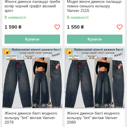
Жіночі джинси палаццо триби
Модні жіночі джинси палаццо
колір чорний графіт вісокий
темно-синього кольору
зріст
Vanver 2115
В наявності
В наявності
1 590
1 550
₴
₴
Купити
Купити
Жіночі джинси баггі модного
Жіночі джинси баггі модного
кольору "tint" вінтаж Vanver
кольору "tint" вінтаж Vanver
2078
2080