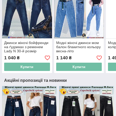
Джинси жіночі бойфренди
Модні жіночі джинси мом
Модн
на ґудзиках з ременем
балон блакитного кольору
колі
Lady N 30-й розмір
весна-літо
1 040
1 140
1 4
₴
₴
Купити
Купити
Акційні пропозиції та новинки