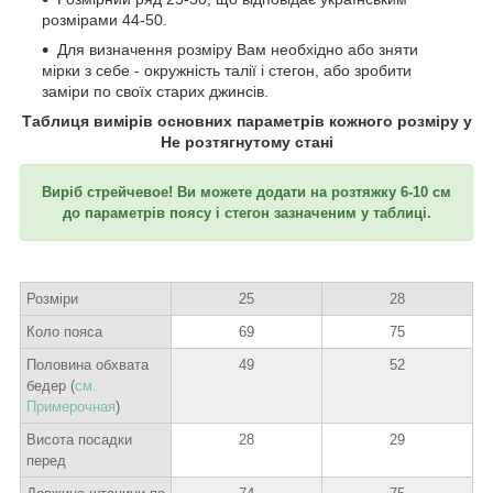
розмірами 44-50.
Для визначення розміру Вам необхідно або зняти
мірки з себе - окружність талії і стегон, або зробити
заміри по своїх старих джинсів.
Таблиця вимірів основних параметрів кожного розміру у
Не розтягнутому стані
Виріб стрейчевое! Ви можете додати на розтяжку 6-10 см
до параметрів поясу і стегон зазначеним у таблиці.
Розміри
25
28
Коло пояса
69
75
Половина обхвата
49
52
бедер (
см.
Примерочная
)
Висота посадки
28
29
перед