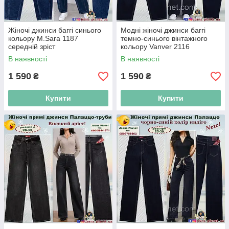
Жіночі джинси баггі синього
Модні жіночі джинси баггі
кольору M.Sara 1187
темно-синього вінтажного
середній зріст
кольору Vanver 2116
В наявності
В наявності
1 590
1 590
₴
₴
Купити
Купити