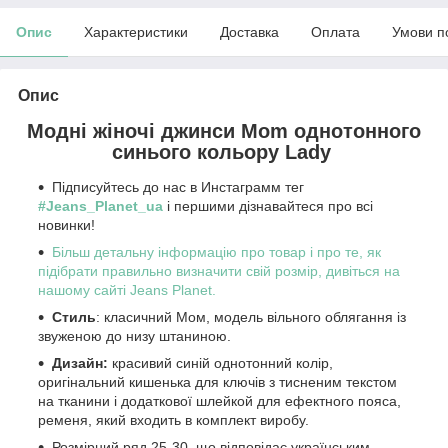
Опис
Характеристики
Доставка
Оплата
Умови п
Опис
Модні жіночі джинси Mom однотонного
синього кольору Lady
Підписуйтесь до нас в Инстаграмм тег
#Jeans_Planet_ua
і першими дізнавайтеся про всі
новинки!
Більш детальну інформацію про товар і про те, як
підібрати правильно визначити свій розмір, дивіться на
нашому сайті Jeans Planet.
Стиль
: класичний Мом, модель вільного облягання із
звуженою до низу штаниною.
Дизайн:
красивий синій однотонний колір,
оригінальний кишенька для ключів з тисненим текстом
на тканини і додаткової шлейкой для ефектного пояса,
ременя, який входить в комплект виробу.
Розмірний ряд 25-30, що відповідає українським