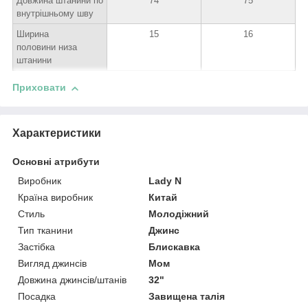
Довжина штанини по
74
75
внутрішньому шву
Ширина
15
16
половини низа
штанини
Приховати
Характеристики
Основні атрибути
Виробник
Lady N
Країна виробник
Китай
Стиль
Молодіжний
Тип тканини
Джинс
Застібка
Блискавка
Вигляд джинсів
Мом
Довжина джинсів/штанів
32"
Посадка
Завищена талія