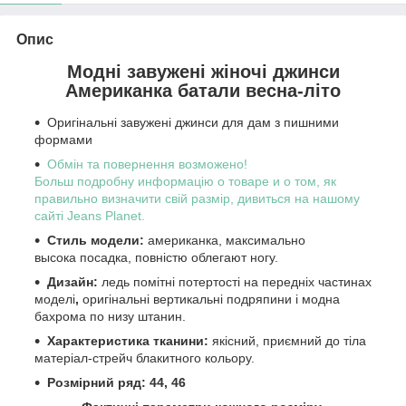
Опис
Модні завужені жіночі джинси
Американка батали весна-літо
Оригінальні завужені джинси для дам з пишними
формами
Обмін та повернення возможено!
Больш подробну информацію о товаре и о том, як
правильно визначити свій размір, дивиться на нашому
сайті Jeans Planet.
Стиль модели:
американка, максимально
высока посадка, повністю облегают ногу.
Дизайн:
ледь помітні потертості на передніх частинах
моделі
,
оригінальні вертикальні подряпини і модна
бахрома по низу штанин.
Характеристика тканини:
якісний, приємний до тіла
матеріал-стрейч блакитного кольору.
Розмірний ряд: 44, 46