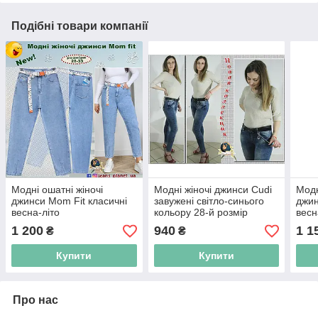
Подібні товари компанії
Модні ошатні жіночі
Модні жіночі джинси Cudi
Модн
джинси Mom Fit класичні
завужені світло-синього
джин
весна-літо
кольору 28-й розмір
весн
1 200
940
1 1
₴
₴
Купити
Купити
Про нас