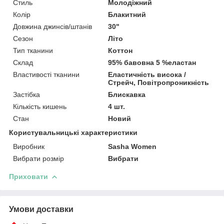
Стиль
Молодіжний
Колір
Блакитний
Довжина джинсів/штанів
30"
Сезон
Літо
Тип тканини
Коттон
Склад
95% бавовна 5 %еластан
Властивості тканини
Еластичність висока /
Стрейч, Повітропроникність
Застібка
Блискавка
Кількість кишень
4 шт.
Стан
Новий
Користувальницькі характеристики
Виробник
Sasha Women
Вибрати розмір
Вибрати
Приховати
Умови доставки