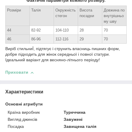
Фактичні параметри кожного розміру.
Розміри
Талія
Окружність
Висота
Довжина по
стегон
посадки
внутрішньо
му шву
44
82-92
104-110
28
70
46
86-96
112-116
29
70
Виріб стильниЇ, підтягує і струнить власниць пишних форм,
добре підходить для жінок середньої і повної статури.
Ідеальний варіант для весняно-літнього періоду!
Приховати
Характеристики
Основні атрибути
Країна виробник
Туреччина
Вигляд джинсів
Завужені
Посадка
Завищена талія