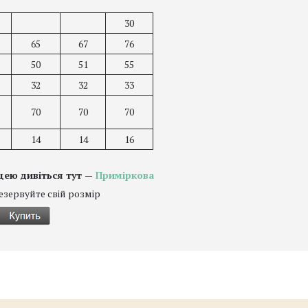
30
65
67
76
50
51
55
32
32
33
70
70
70
14
14
16
цею дивіться тут —
Приміркова
езервуйте свій розмір