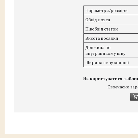
Параметри/розміри
Обвід пояса
Півобвід стегон
Висота посадки
Довжина по
внутрішньому шву
Ширина низу холоші
Як користуватися табли
Своєчасно зар