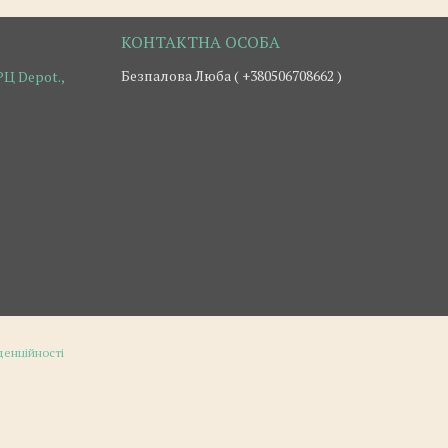
Безпалова Люба ( +380506708662 )
Ц Depot.,
денційності