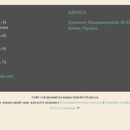
4-14
Проспект Владимирский, 98. ТР
азин
Лубни, Україна
6-62
6-91
8-71
ail.com
Сайт створений на маркетплейсі
Prom.ua
Jeans Planet-джинсовий одяг для всієї родини |
Поскаржитися на контент
|
Політика конфі
Select Language
▼