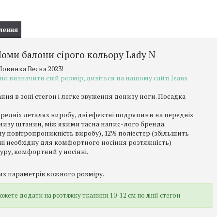
лення
оми балони сірого кольору Lady N
Новинка Весна 2023!
но визначити свій розмір, дивіться на нашому сайті Jeans
ання в зоні стегон і легке звуження донизу ноги. Посадка
ередніх деталях виробу, дві ефектні подряпини на передніх
о низу штанин, між якими тасна напис-лого бренда.
у повітропроникність виробу), 12% поліестер (збільшить
ині необхідну для комфортного носіння розтяжність)
уру, комфортний у носінні.
их параметрів кожного розміру.
ожете додати на розтяжку тканини 10-12 см по лінії стегон