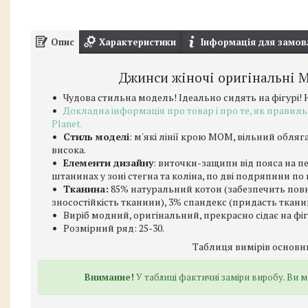
Опис
Характеристики
Інформація для замов
Джинси жіночі оригінальні М
Чудова стильна модель! Ідеально сидять на фігурі! 
Докладна інформація про товар і про те, як правиль
Planet.
Стиль моделі
: м'які лінії крою MOM, вільний обляг
висока.
Елементи дизайну
: виточки-защипи від пояса на п
штанинах у зоні стегна та коліна, по дві подряпини п
Тканина:
85% натуральний котон (забезпечить повн
зносостійкість тканини), 3% спандекс (придасть ткан
Виріб модний, оригінальний, прекрасно сідає на фіг
Розмірний ряд: 25-30.
Таблиця вимірів основн
Внимание!
У таблиці фактичні заміри виробу. Ви м