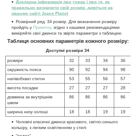
Докладна інформація про товар і про те, як
правильно визначити свій розмір, дивіться на
нашому сайті Jeans Planet
Розмірний ряд: 34 розмір. Для визначення розміру
пройдіть у
Примітну
, згідно з нашими рекомендаціями
виміряйте свої джинси та звірте параметри з таблицею.
Таблиця основних параметрів кожного розміру:
Доступні розміри 34
розміри
32
33
34
36
окружність пояса
90
92
94
98
напівобхват стегон
53
55
56
57
висота посадки
27
27
27
28
довжина за внутрішнім
86
86
86
86
швом
ширина низу холоші
18
18
19
19
Чоловічі класичні джинси красивого, світло-синього
кольору, з легким освітленням у стилі
"родео".