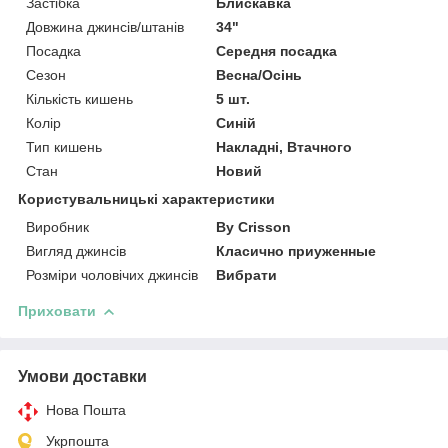
Застібка
Блискавка
Довжина джинсів/штанів
34"
Посадка
Середня посадка
Сезон
Весна/Осінь
Кількість кишень
5 шт.
Колір
Синій
Тип кишень
Накладні, Втачного
Стан
Новий
Користувальницькі характеристики
Виробник
By Crisson
Вигляд джинсів
Класично приуженные
Розміри чоловічих джинсів
Вибрати
Приховати
Умови доставки
Нова Пошта
Укрпошта