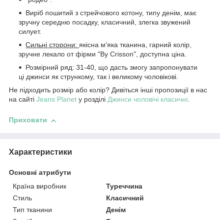
Виріб пошитий з стрейчового котону, типу денім, має
зручну середню посадку, класичний, злегка звужений
силует.
Сильні сторони:
якісна м'яка тканина, гарний колір,
зручне лекало от фірми "By Crisson", доступна ціна.
Розмірний ряд: 31-40, що дасть змогу запропонувати
ці джинси як стрункому, так і великому чоловікові.
Не підходить розмір або колір? Дивіться інші пропозиції в нас
на сайті
Jeans Planet
у розділі
Джинси чоловічі класичні
.
Приховати
Характеристики
Основні атрибути
Країна виробник
Туреччина
Стиль
Класичний
Тип тканини
Денім