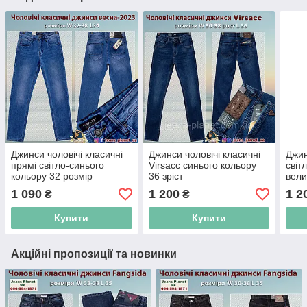
Джинси чоловічі класичні
Джинси чоловічі класичні
Джин
прямі світло-синього
Virsacc синього кольору
світ
кольору 32 розмір
36 зріст
вели
1 090
1 200
1 2
₴
₴
Купити
Купити
Акційні пропозиції та новинки