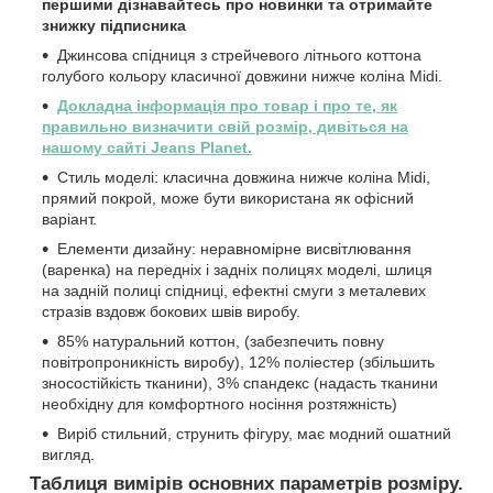
першими дізнавайтесь про новинки та отримайте
знижку підписника
Джинсова спідниця з стрейчевого літнього коттона
голубого кольору класичної довжини нижче коліна Midi.
Докладна інформація про товар і про те, як
правильно визначити свій розмір, дивіться на
нашому сайті Jeans Planet.
Стиль моделі: класична довжина нижче коліна Midi,
прямий покрой, може бути використана як офісний
варіант.
Елементи дизайну: неравномірне висвiтлювання
(варенка) на передніх і задніх полицях моделі, шлиця
на задній полиці спідниці, ефектні смуги з металевих
стразiв вздовж бокових швів виробу.
85% натуральний коттон, (забезпечить повну
повітропроникність виробу), 12% поліестер (збільшить
зносостійкість тканини), 3% спандекс (надасть тканини
необхідну для комфортного носіння розтяжність)
Виріб стильний, струнить фігуру, має модний ошатний
вигляд.
Таблиця вимірів основних параметрів розміру.