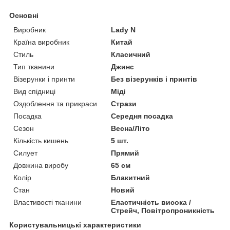
Основні
Виробник
Lady N
Країна виробник
Китай
Стиль
Класичний
Тип тканини
Джинс
Візерунки і принти
Без візерунків і принтів
Вид спідниці
Міді
Оздоблення та прикраси
Стрази
Посадка
Середня посадка
Сезон
Весна/Літо
Кількість кишень
5 шт.
Силует
Прямий
Довжина виробу
65 см
Колір
Блакитний
Стан
Новий
Властивості тканини
Еластичність висока /
Стрейч, Повітропроникність
Користувальницькі характеристики