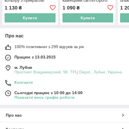
кольору з прикрасою
камінцями світло-сірого
блак
стрази
кольору
1 130
1 090
1 2
₴
₴
Купити
Купити
Про нас
100% позитивних з 299 відгуків за рік
Працює з 13.03.2015
м. Лубни
Проспект Владимирский, 98. ТРЦ Depot., Лубни, Україна
Контакти
Сьогодні працює з 10:00 до 14:00
Показати весь графік роботи
Про нас