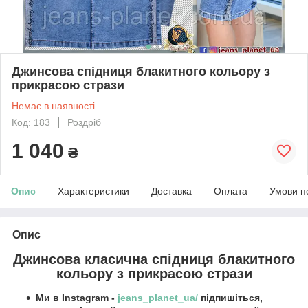
Джинсова спідниця блакитного кольору з
прикрасою стрази
Немає в наявності
Код: 183
Роздріб
1 040
₴
Опис
Характеристики
Доставка
Оплата
Умови п
Опис
Джинсова класична спідниця блакитного
кольору з прикрасою стрази
Ми в Instagram -
jeans_planet_ua/
підпишіться,