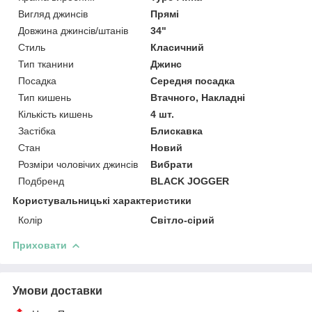
Вигляд джинсів
Прямі
Довжина джинсів/штанів
34"
Стиль
Класичний
Тип тканини
Джинс
Посадка
Середня посадка
Тип кишень
Втачного, Накладні
Кількість кишень
4 шт.
Застібка
Блискавка
Стан
Новий
Розміри чоловічих джинсів
Вибрати
Подбренд
BLACK JOGGER
Користувальницькі характеристики
Колір
Світло-сірий
Приховати
Умови доставки