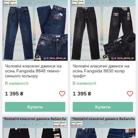
Чоловічі класичні джинси на
Чоловічі класичні джинси на
осінь Fangsida 8848 темно-
осінь Fangsida 8830 колір
синього кольору
графіт
В наявності
В наявності
1 395
1 395
₴
₴
Купити
Купити