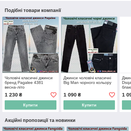
Подібні товари компанії
Чоловічі класичні джинси
Джинси чоловічі класичні
Джин
бренд Pagalee 4381
Big Man чорного кольору
Dsqa
весна-літо
блак
1 230
1 090
1 0
₴
₴
Купити
Купити
Акційні пропозиції та новинки