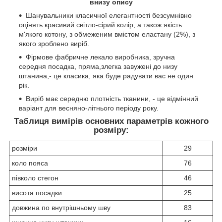
внизу опису
Шанувальники класичної елегантності безсумнівно
оцінять красивий світло-сірий колір, а також якість
м'якого котону, з обмеженим вмістом еластану (2%), з
якого зроблено виріб.
Фірмове фабричне лекало виробника, зручна
середня посадка, пряма,злегка завужені до низу
штанина,- це класика, яка буде радувати вас не один
рік.
Виріб має середню плотність тканини, - це відмінний
варіант для весняно-літнього періоду року.
Таблиця вимірів основних параметрів кожного
розміру:
розміри
29
коло пояса
76
півколо стегон
46
висота посадки
25
довжина по внутрішньому шву
83