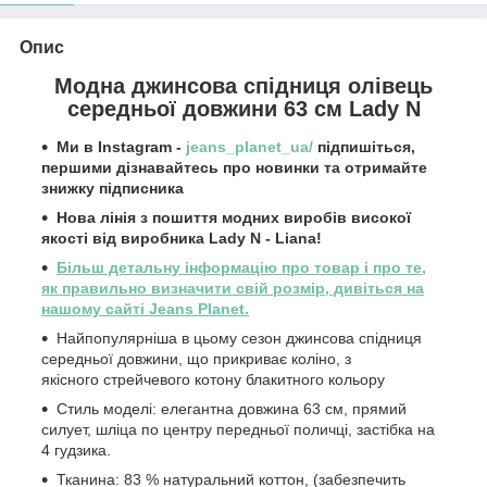
Опис
Модна джинсова спідниця олівець
середньої довжини 63 см Lady N
Ми в Instagram -
jeans_planet_ua/
підпишіться,
першими дізнавайтесь про новинки та отримайте
знижку підписника
Нова лінія з пошиття модних виробів високої
якості від виробника Lady N - Liana!
Більш детальну інформацію про товар і про те,
як правильно визначити свій розмір, дивіться на
нашому сайті Jeans Planet.
Найпопулярніша в цьому сезон джинсова спідниця
середньої довжини, що прикриває коліно, з
якісного стрейчевого котону блакитного кольору
Стиль моделі: елегантна довжина 63 см, прямий
силует, шліца по центру передньої поличці, застібка на
4 гудзика.
Тканина: 83 % натуральний коттон, (забезпечить