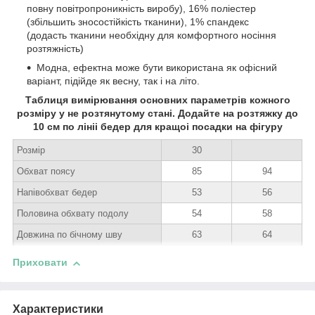
повну повітропроникність виробу), 16% поліестер
(збільшить зносостійкість тканини), 1% спандекс
(додасть тканини необхідну для комфортного носіння
розтяжність)
Модна, ефектна може бути використана як офісний
варіант, підійде як весну, так і на літо.
Таблиця вимірювання основних параметрів кожного
розміру у не розтянутому стані. Додайте на розтяжку до
10 см по лініі бедер для кращоі посадки на фігуру
Розмір
30
Обхват поясу
85
94
Напівобхват бедер
53
56
Половина обхвату подолу
54
58
Довжина по бічному шву
63
64
Приховати
Характеристики