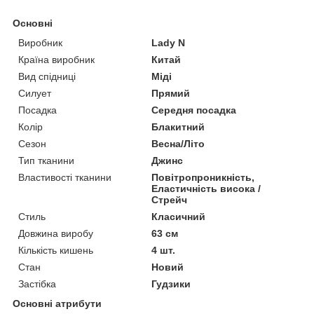
Основні
Виробник
Lady N
Країна виробник
Китай
Вид спідниці
Міді
Силует
Прямий
Посадка
Середня посадка
Колір
Блакитний
Сезон
Весна/Літо
Тип тканини
Джинс
Властивості тканини
Повітропроникність,
Еластичність висока /
Стрейч
Стиль
Класичний
Довжина виробу
63 см
Кількість кишень
4 шт.
Стан
Новий
Застібка
Гудзики
Основні атрибути