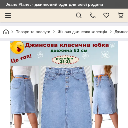
Jeans Planet - джинсовий одяг для всієї родини
Товари та послуги
Жіноча джинсова колекція
Джинсо