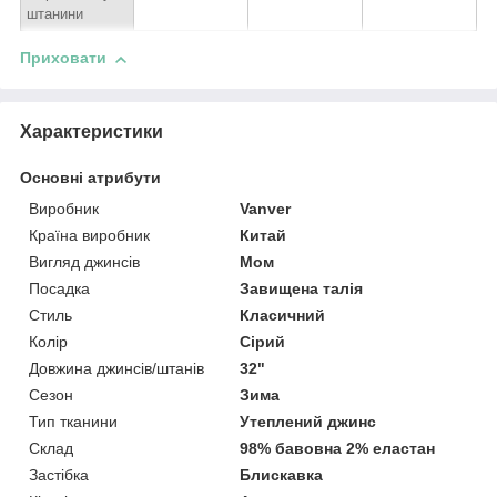
штанини
Приховати
Характеристики
Основні атрибути
Виробник
Vanver
Країна виробник
Китай
Вигляд джинсів
Мом
Посадка
Завищена талія
Стиль
Класичний
Колір
Сірий
Довжина джинсів/штанів
32"
Сезон
Зима
Тип тканини
Утеплений джинс
Склад
98% бавовна 2% еластан
Застібка
Блискавка