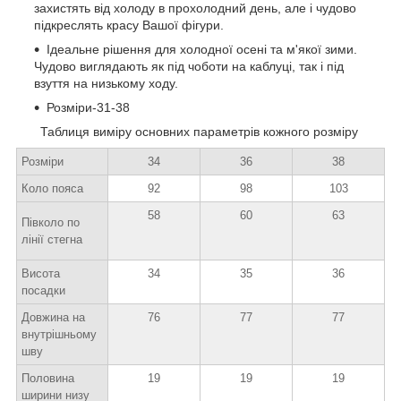
захистять від холоду в прохолодний день, але і чудово
підкреслять красу Вашої фігури.
Ідеальне рішення для холодної осені та м'якої зими.
Чудово виглядають як під чоботи на каблуці, так і під
взуття на низькому ходу.
Розміри-31-38
Таблиця виміру основних параметрів кожного розміру
Розміри
34
36
38
Коло пояса
92
98
103
58
60
63
Півколо по
лінії стегна
Висота
34
35
36
посадки
Довжина на
76
77
77
внутрішньому
шву
Половина
19
19
19
ширини низу