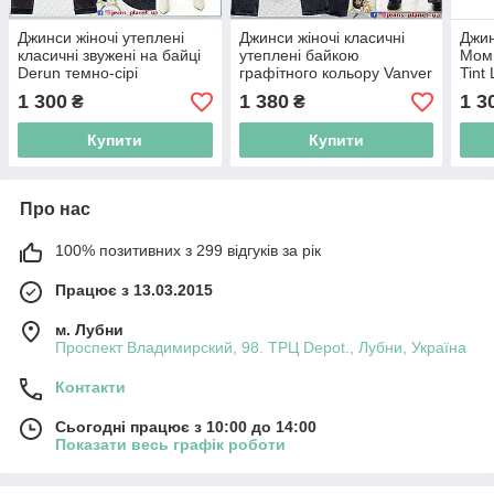
Джинси жіночі утеплені
Джинси жіночі класичні
Джин
класичні звужені на байці
утеплені байкою
Мом 
Derun темно-сірі
графітного кольору Vanver
Tint
1 300
1 380
1 3
₴
₴
Купити
Купити
Про нас
100% позитивних з 299 відгуків за рік
Працює з 13.03.2015
м. Лубни
Проспект Владимирский, 98. ТРЦ Depot., Лубни, Україна
Контакти
Сьогодні працює з 10:00 до 14:00
Показати весь графік роботи