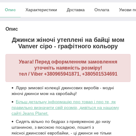
Опис
Характеристики
Доставка
Оплата
Умови п
Опис
Джинси жіночі утеплені на байці мом
Vanver сіро - графітного кольору
Увага! Перед оформленням замовлення
уточніть наявність розміру!
тел / Viber +380965941871, +380501534691
Лідер зимової колекції джинсових виробів - модні
жіночі джинси мом на євробайці!
Більш детальну інформацію про товар і про те, як
правильно визначити свій розмір, дивіться на нашому
сайті Jeans Planet.
Сидять вільно по бедрах з привуженою до низу
штаниною, з високою посадкою, пошиті з
якісноі джинсової евробайки, - ці джинси не тільки