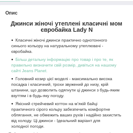
Опис
Джинси жіночі утеплені класичні мом
євробайка Lady N
Класичні жіночі джинси практично однотонного
синього кольору на натуральному утеплювачі -
євробайка.
Більш детальну інформацію про товар і про те, як
правильно визначити свій розмір, дивіться на нашому
сайті Jeans Planet.
Головний козир цієї моделі - максимально висока
посадка і класичний, трохи звужений до низу, крій
штанини, що дозволить одягнути ці джинси з будь-яким
взуттям і в будь-яку погоду.
Якісний стрейчевий коттон на м'якій байці
практичного сірого кольру забезпечить комфортне
облягання, не обмежить ваших рухів і надійно захистить
від холоду. Ці джинси - Ідеальний варіант для
холодної погоди.