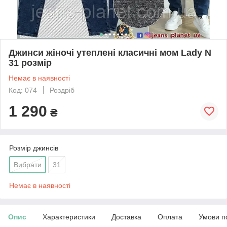
Джинси жіночі утеплені класичні мом Lady N
31 розмір
Немає в наявності
Код: 074
Роздріб
1 290
₴
Розмір джинсів
Вибрати
31
Немає в наявності
Опис
Характеристики
Доставка
Оплата
Умови п