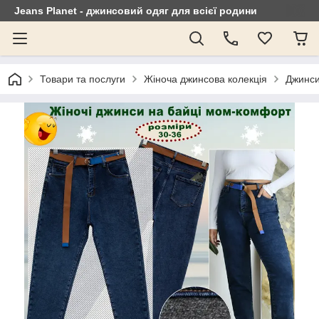
Jeans Planet - джинсовий одяг для всієї родини
Товари та послуги
Жіноча джинсова колекція
Джинси