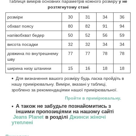
Таблиця вимірів основних параметрів кожного розміру
у не
розтягнутому стані
розміри
30
31
34
36
обхват поясу
80
82
91
94
напівобхват бедер
50
52
56
59
висота посадки
32
32
34
34
довжина по внутрешнему
77
77
78
78
шву
ширина низу штанини
15
16
18
18
Для визначення вашого розміру будь ласка пройдіть в
нашу примірювальну. Виміри, вказані у таблиці,
зроблено за рекомендаціями нашої примірювальної.
Пройти в примірювальну
.
А також не забудьте познайомитись з
іншими пропозиціями на нашому сайті
Jeans Planet
в розділі
Джинси жіночі
утеплені