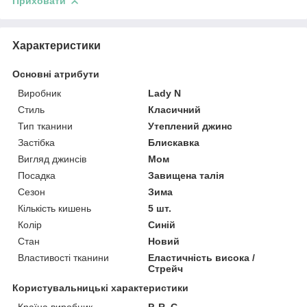
Приховати
Характеристики
Основні атрибути
Виробник
Lady N
Стиль
Класичний
Тип тканини
Утеплений джинс
Застібка
Блискавка
Вигляд джинсів
Мом
Посадка
Завищена талія
Сезон
Зима
Кількість кишень
5 шт.
Колір
Синій
Стан
Новий
Властивості тканини
Еластичність висока /
Стрейч
Користувальницькі характеристики
Країна виробник
P. R. C