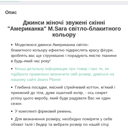
Опис
Джинси жіночі звужені скінні
"Американка" M.Sara світло-блакитного
кольору
Моделюючі джинси Американка світло-
блакитного кольору
ефектно підкреслять красу фігури,
зроблять вас ще стрункішою і порадують якістю тканини
в будь-який час року!
Більш детальну інформацію про товар і про те, як
підібрати правильно визначити свій розмір, дивіться на
нашому сайті Jeans Planet.
Глибина посадки, якісний стрейчевий коттон, м'який і
приємний до тіла, дуже ошатний колір, - ось секрет
успіху цього виробу, який буде радувати Вас не один
сезон.
У комплекті фірмовий ремень.
Для визначення розміру, необхідно поміряти у себе
обхват таліі і бедер та вибрати розмір по нашій сітці.