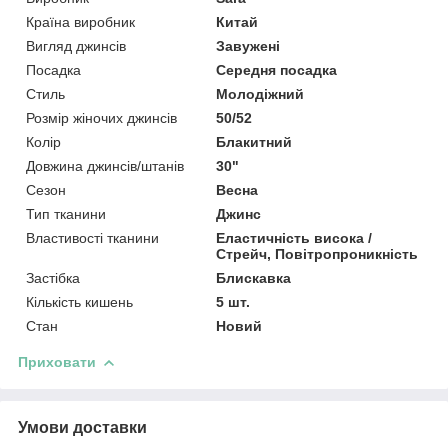
Країна виробник
Китай
Вигляд джинсів
Завужені
Посадка
Середня посадка
Стиль
Молодіжний
Розмір жіночих джинсів
50/52
Колір
Блакитний
Довжина джинсів/штанів
30"
Сезон
Весна
Тип тканини
Джинс
Властивості тканини
Еластичність висока /
Стрейч, Повітропроникність
Застібка
Блискавка
Кількість кишень
5 шт.
Стан
Новий
Приховати
Умови доставки