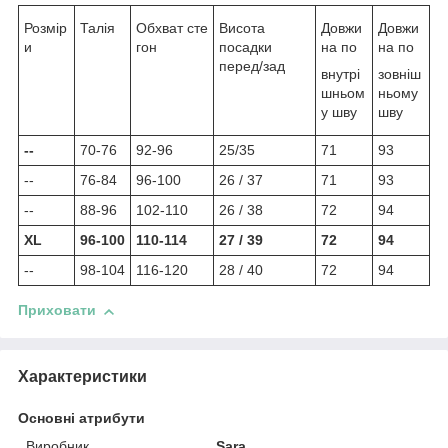
Розмір
Талія
Обхват сте
Висота
Довжи
Довжи
и
гон
посадки
на по
на по
перед/зад
внутрі
зовніш
шньом
ньому
у шву
шву
--
70-76
92-96
25/35
71
93
--
76-84
96-100
26 / 37
71
93
--
88-96
102-110
26 / 38
72
94
XL
96-100
110-114
27 / 39
72
94
--
98-104
116-120
28 / 40
72
94
Приховати
Характеристики
Основні атрибути
Виробник
Sara