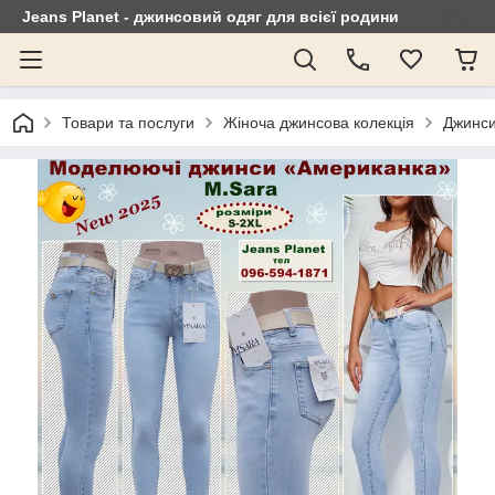
Jeans Planet - джинсовий одяг для всієї родини
Товари та послуги
Жіноча джинсова колекція
Джинси 