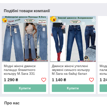
Подібні товари компанії
Модні жіночі джинси
Джинси жіночі утеплені
Модн
палаццо блакитного
звужені синього кольору
пала
кольору M.Sara 331
M.Sara на байці батал
коль
1 290
1 140
1 2
₴
₴
Купити
Купити
Про нас