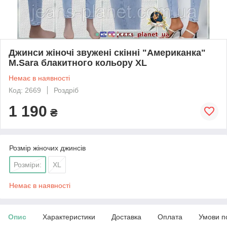
Джинси жіночі звужені скінні "Американка"
M.Sara блакитного кольору XL
Немає в наявності
Код: 2669
Роздріб
1 190
₴
Розмір жіночих джинсів
Розміри:
XL
Немає в наявності
Опис
Характеристики
Доставка
Оплата
Умови п