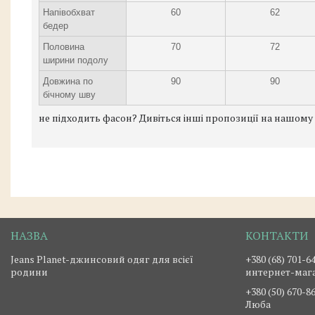
Напівобхват
60
62
бедер
Половина
70
72
ширини подолу
Довжина по
90
90
бічному шву
не підходить фасон? Дивіться інші пропозиції на нашому
Jeans Planet-джинсовий одяг для всієї
+380 (68) 701-6
родини
интернет-маг
+380 (50) 670-8
Люба