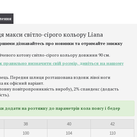
лення
 макси світло-сірого кольору Liana
ершими дізнавайтесь про новинки та отримайте знижку
чевого котону світло-сірого кольору довжини 90 см.
як правильно визначити свій розмір, дивіться на нашому
івець. Передня шлиця розташована вздовж лівоі ноги
а як офісний варіант.
повну повітропроникність виробу), 2% спандекс (додасть
сть).
хи додати на розтяжку до параметрів кола поясу і бедер
38
40
42
100
104
110