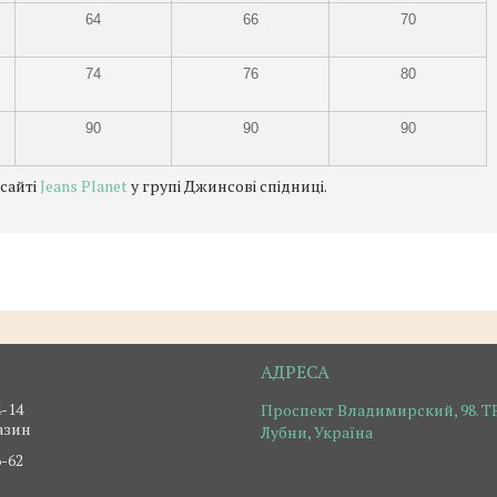
64
66
70
74
76
80
90
90
90
 сайті
Jeans Planet
у групі Джинсові спідниці.
4-14
Проспект Владимирский, 98. ТР
азин
Лубни, Україна
6-62