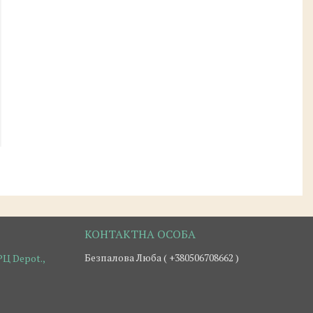
Безпалова Люба ( +380506708662 )
Ц Depot.,