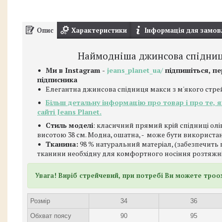
Опис
Характеристики
Інформація для замов
Наймодніша джинсова спідниця
Ми в Instagram -
jeans_planet_ua/
підпишіться, п
підписника
Елегантна джинсова спідниця макси з м'якого стрей
Більш детальну інформацію про товар і про те, 
сайті Jeans Planet.
Стиль моделі
: класичний прямий крій спідниці ол
висотою 38 см. Модна, ошатна, - може бути використан
Тканина:
98 % натуральний матеріал, (забезпечить 
тканини необхідну для комфортного носіння розтяжні
Увага! Виріб стрейчевий, при потребі Ви можете троо
Розмір
34
36
Обхват поясу
90
95