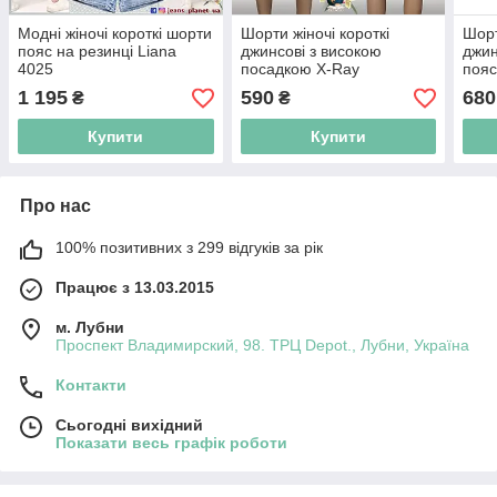
Модні жіночі короткі шорти
Шорти жіночі короткі
Шорт
пояс на резинці Liana
джинсові з високою
джин
4025
посадкою X-Ray
пояс
блакитного кольору з
1 195
590
680
₴
₴
прикрасою перли
Купити
Купити
Про нас
100% позитивних з 299 відгуків за рік
Працює з 13.03.2015
м. Лубни
Проспект Владимирский, 98. ТРЦ Depot., Лубни, Україна
Контакти
Сьогодні вихідний
Показати весь графік роботи