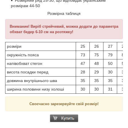
Розмірний ряд 25-30, що відповідає українським
розмірам 44-50
Розмірна таблиця
Внимание! Виріб стрейчевий, можна додати до параметра
обхват бедер 6-10 см на розтяжку!
розміри
25
26
27
28
окружність пояса
73
75
79
80
напівобхват стегон
47
48
50
51
висота посадки перед
28
29
30
31
довжина внутрішнього шва
35
35
35
36
ширина половини низу холоші
30
30
31
31
Своєчасно зарезервуйте свій розмір!