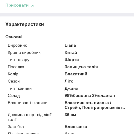
Приховати
Характеристики
Основні
Виробник
Liana
Країна виробник
Китай
Тип товару
Шорти
Посадка
Завищена талія
Колір
Блакитний
Сезон
Літо
Тип тканини
Джинс
Склад
98%бавовна 2%еластан
Властивості тканини
Еластичність висока /
Стрейч, Повітропроникність
Довжина шорт від лінії
36 см
талії
Застібка
Блискавка
Кількість кишень
4 шт.