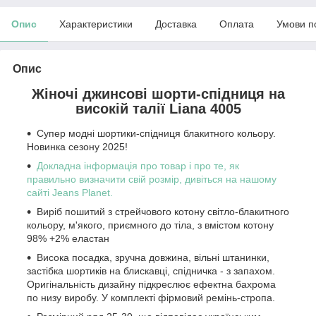
Опис
Характеристики
Доставка
Оплата
Умови п
Опис
Жіночі джинсові шорти-спідниця на
високій талії Liana 4005
Супер модні шортики-спідниця блакитного кольору.
Новинка сезону 2025!
Докладна інформація про товар і про те, як
правильно визначити свій розмір, дивіться на нашому
сайті Jeans Planet.
Виріб пошитий з стрейчового котону світло-блакитного
кольору, м'якого, приємного до тіла, з вмістом котону
98% +2% еластан
Висока посадка, зручна довжина, вільні штанинки,
застібка шортиків на блискавці, спідничка - з запахом.
Оригінальність дизайну підкреслює ефектна бахрома
по низу виробу. У комплекті фірмовий ремінь-стропа.