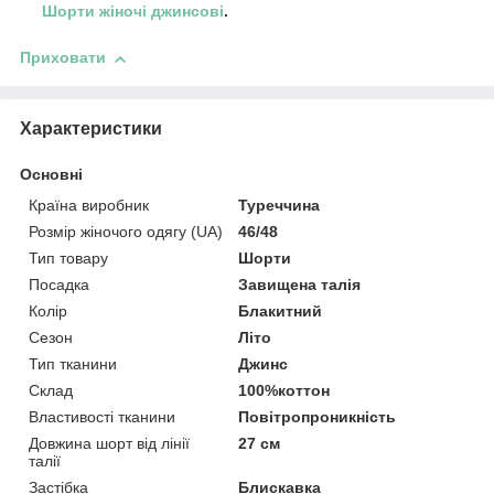
Шорти жіночі джинсові
.
Приховати
Характеристики
Основні
Країна виробник
Туреччина
Розмір жіночого одягу (UA)
46/48
Тип товару
Шорти
Посадка
Завищена талія
Колір
Блакитний
Сезон
Літо
Тип тканини
Джинс
Склад
100%коттон
Властивості тканини
Повітропроникність
Довжина шорт від лінії
27 см
талії
Застібка
Блискавка