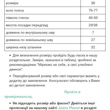
розміри
38
коло пояса
76-77
півколо стегон
49-50
висота посадки перед/зад
29/38
довжина по внутрішньому шву
7
довжина по зовнішньому шву
27
ширина низу штанини
32
Для визначення розміру пройдіть будь-ласка в нашу
роздягальню. Заміри, зазначені в таблиці, зроблені за
рекомендаціями "Міряємо не себе, а свої улюблені
джинси".
Передбачуваний розмір або свої параметри вкажіть у
додатку до замовлення. Консультант обговорить з Вами
всі деталі замовлення.
Пройти в
примірювальну.
Не підходить розмір або фасон? Дивіться інші
пропозиції на нашому сайті
Jeans Planet
в розділі