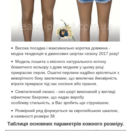
Висока посадка і максимально коротка довжина -
модна тенденція в джинсових шортах сезону 2017 року!
Модель пошита з якісного натурального котону
блакитного кольору з дуже модним у цьому році
прикрасою перли. Ошатні перлини надійно кріпляться з
виворітного боку заклепками, що виключає ймовірність
втрати прикраси під час носіння або прання.
Симпатичний нюанс - низ шорт виконаний у вигляді
ефектною бахроми, що надає виробу
особливу стильність, а Вас зробить ще стрункішою.
Розмірний ряд формується за європейською шкалою,
в наявності розміри 38
Таблиця основних параметрів кожного розміру.