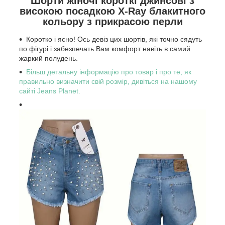
Шорти жіночі короткі джинсові з
високою посадкою X-Ray блакитного
кольору з прикрасою перли
Коротко і ясно! Ось девіз цих шортів, які точно сядуть
по фігурі і забезпечать Вам комфорт навіть в самий
жаркий полудень.
Більш детальну інформацію про товар і про те, як
правильно визначити свій розмір, дивіться на нашому
сайті Jeans Planet.