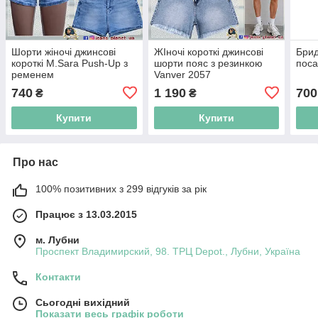
Шорти жіночі джинсові
ЖІночі короткі джинсові
Брид
короткі M.Sara Push-Up з
шорти пояс з резинкою
поса
ременем
Vanver 2057
740
1 190
700
₴
₴
Купити
Купити
Про нас
100% позитивних з 299 відгуків за рік
Працює з 13.03.2015
м. Лубни
Проспект Владимирский, 98. ТРЦ Depot., Лубни, Україна
Контакти
Сьогодні вихідний
Показати весь графік роботи