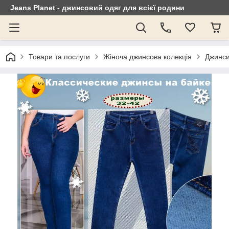
Jeans Planet - джинсовий одяг для всієї родини
Товари та послуги
Жіноча джинсова колекція
Джинси