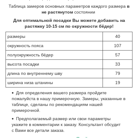
Таблица замеров основных параметров каждого размера
в
не растянутом
состоянии
Для оптимальной посадки Вы можете добавить на
растяжку 10-15 см по окружности бёдер!
размеры
40
окружность пояса
107
полуокружность бёдер
57
высота посадки
33
длина по внутреннему шву
79
ширина низа штанины
19
Для определения вашего размера пройдите
пожалуйста в нашу примерочную. Замеры, указанные в
таблице, сделаны по рекомендациям нашей
примерочной.
Предполагаемый размер или свои параметры
укажите в комментарии к заказу. Консультант обсудит
с Вами все детали заказа.