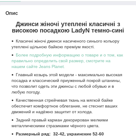
Опис
Джинси жіночі утеплені класичні з
високою посадкою LadyN темно-сині
Класичні жіночі джинси насиченого синього кольору
утеплені щільною байкою преміум якості.
Более подробную информацию о товаре и о том, как
правильно определить свой размер, смотрите на
нашем сайте Jeans Planet.
Главный козырь этой модели - максимально высокая
посадка и классический приуженный покрой штанины,
что позволит одеть эти джинсы с любой обувью и в
любую погоду.
Качественная стрейчевая ткань на мягкой байке
обеспечит комфортное облегание, не стеснит ваших
движений и надёжно защитит от холода.
Задний правый карман декорирован мелкими
металлическими стразиками чёрного цвета.
Размерный ряд: 32-42, украинские 52-60