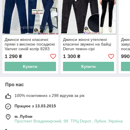
Джинси жіночі класичні
Джинси жіночі утеплені
Джин
прямі з високою посадкою
класичні звужені на байці
заву
Vanver синій колір 8283
Derun темно-сірі
поса
1 290
1 300
990
₴
₴
Купити
Купити
Про нас
100% позитивних з 298 відгуків за рік
Працює з 13.03.2015
м. Лубни
Проспект Владимирский, 98. ТРЦ Depot., Лубни, Україна