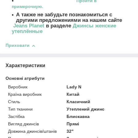
Пройти в
примерочную.
А также не забудьте познакомиться с
другими предложениями на нашем сайте
Jeans Planet
в разделе
Джинсы женские
утеплённые
Приховати
Характеристики
Основні атрибути
Виробник
Lady N
Країна виробник
Китай
Стиль
Класичний
Тип тканини
Утеплений джинс
Застібка
Блискавка
Вигляд джинсів
Прямі
Довжина джинсів/штанів
32"