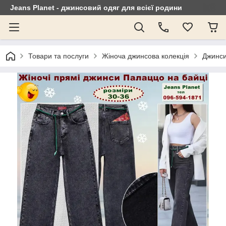
Jeans Planet - джинсовий одяг для всієї родини
Товари та послуги
Жіноча джинсова колекція
Джинси