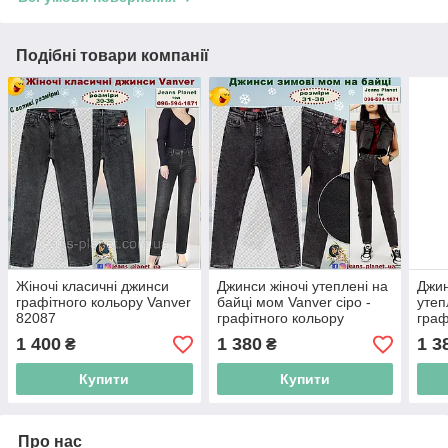
Подібні товари компанії
Жіночі класичні джинси
Джинси жіночі утеплені на
Джин
графітного кольору Vanver
байці мом Vanver сіро -
утеп
82087
графітного кольору
граф
1 400
1 380
1 3
₴
₴
Купити
Купити
Про нас