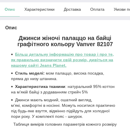
Опис
Характеристики
Доставка
Оплата
Умови п
Опис
Джинси жіночі палаццо на байці
графітного кольору Vanver 82107
Більш детальну інформацію про товар і про те,
як правильно визначити свій розмір, дивіться на
нашому сайті Jeans Planet.
Стиль моделі:
мом палаццо, висока посадка,
пряма до низу штанина.
Характеристика тканини
: натуральний 95% коттон
на м'якій байці з додаванням стрейч 5%
Джинси мають модний, ошатний вигляд,
м'які, комфортні в носінні. Можуть носитися практично
під будь-яке взуття, відмінно підійдуть для холодної
пори року. У комплекті пояс - шнурок.
Таблиця вимірів головних параметрів кожного розміру