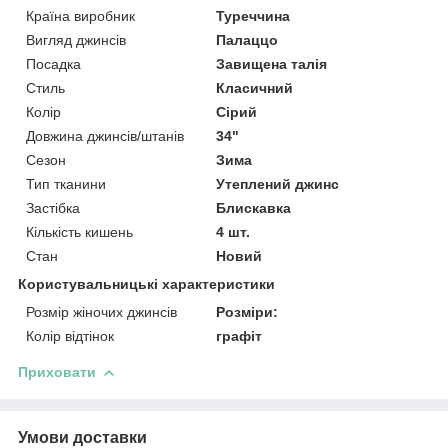
Країна виробник
Туреччина
Вигляд джинсів
Палаццо
Посадка
Завищена талія
Стиль
Класичний
Колір
Сірий
Довжина джинсів/штанів
34"
Сезон
Зима
Тип тканини
Утеплений джинс
Застібка
Блискавка
Кількість кишень
4 шт.
Стан
Новий
Користувальницькі характеристики
Розмір жіночих джинсів
Розміри:
Колір відтінок
графіт
Приховати
Умови доставки