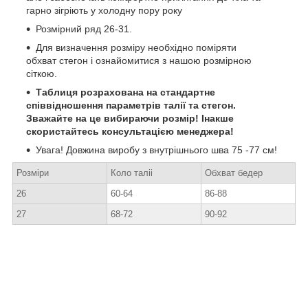
гарно зігріють у холодну пору року
Розмірний ряд 26-31.
Для визначення розміру необхідно поміряти
обхват стегон і ознайомитися з нашою розмірною
сіткою.
Таблиця розрахована на стандартне
співвідношення параметрів талії та стегон.
Зважайте на це вибираючи розмір! Інакше
скористайтесь консультацією менеджера!
Увага! Довжина виробу з внутрішнього шва 75 -77 см!
Розміри
Коло таліі
Обхват бедер
26
60-64
86-88
27
68-72
90-92