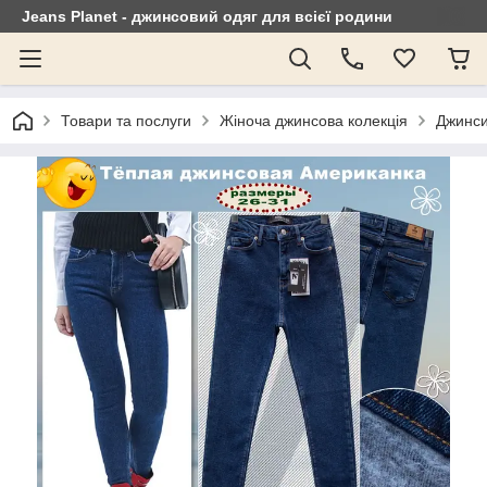
Jeans Planet - джинсовий одяг для всієї родини
Товари та послуги
Жіноча джинсова колекція
Джинси