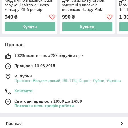
Модні жіночі джинси Cudi
Джинси жіночі утеплені
Джин
завужені світло-синього
завужені з високою
Мом 
кольору 28-й розмір
посадкою Happy Pink
Tint
940
990
1 3
₴
₴
Купити
Купити
Про нас
100% позитивних з 299 відгуків за рік
Працює з 13.03.2015
м. Лубни
Проспект Владимирский, 98. ТРЦ Depot., Лубни, Україна
Контакти
Сьогодні працює з 10:00 до 14:00
Показати весь графік роботи
Про нас