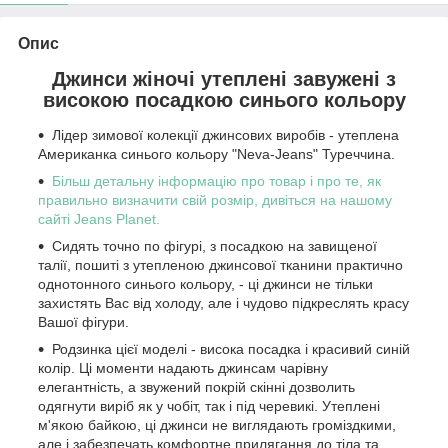
Опис
Джинси жіночі утеплені завужені з
високою посадкою синього кольору
Лідер зимової колекції джинсових виробів - утеплена
Американка синього кольору "Neva-Jeans" Туреччина.
Більш детальну інформацію про товар і про те, як
правильно визначити свій розмір, дивіться на нашому
сайті Jeans Planet.
Сидять точно по фігурі, з посадкою на завищеної
талії, пошиті з утепленою джинсової тканини практично
однотонного синього кольору, - ці джинси не тільки
захистять Вас від холоду, але і чудово підкреслять красу
Вашої фігури.
Родзинка цієї моделі - висока посадка і красивий синій
колір. Ці моменти надають джинсам чарівну
елегантність, а звужений покрій скінні дозволить
одягнути виріб як у чобіт, так і під черевикі. Утеплені
м'якою байкою, ці джинси не виглядають громіздкими,
але і забезпечать комфортне прилягання до тіла та