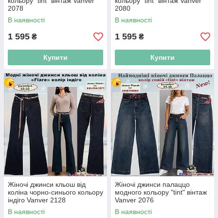
кольору "tint" вінтаж Vanver
кольору "tint" вінтаж Vanver
2078
2080
В наявності
В наявності
1 595
1 595
₴
₴
Купити
Купити
Жіночі джинси кльош від
Жіночі джинси палаццо
коліна чорно-синього кольору
модного кольору "tint" вінтаж
індіго Vanver 2128
Vanver 2076
В наявності
В наявності