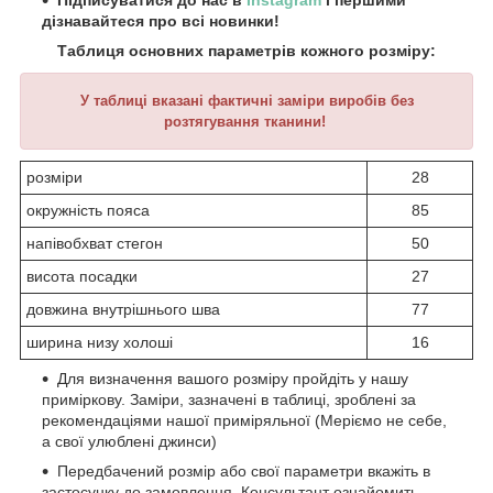
Підписуватися до нас в
Instagram
і першими
дізнавайтеся про всі новинки!
Таблиця основних параметрів кожного розміру:
У таблиці вказані фактичні заміри виробів без
розтягування тканини!
розміри
28
окружність пояса
85
напівобхват стегон
50
висота посадки
27
довжина внутрішнього шва
77
ширина низу холоші
16
Для визначення вашого розміру пройдіть у нашу
приміркову. Заміри, зазначені в таблиці, зроблені за
рекомендаціями нашої приміряльної (Меріємо не себе,
а свої улюблені джинси)
Передбачений розмір або свої параметри вкажіть в
застосунку до замовлення. Консультант ознайомить