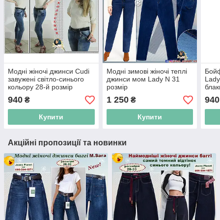
Модні жіночі джинси Cudi
Модні зимові жіночі теплі
Бойф
завужені світло-синього
джинси мом Lady N 31
Lady
кольору 28-й розмір
розмір
блак
940
1 250
940
₴
₴
Купити
Купити
Акційні пропозиції та новинки