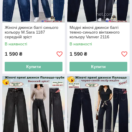
Жіночі джинси баггі синього
Модні жіночі джинси баггі
кольору M.Sara 1187
темно-синього вінтажного
середній зріст
кольору Vanver 2116
В наявності
В наявності
1 590
1 590
₴
₴
Купити
Купити