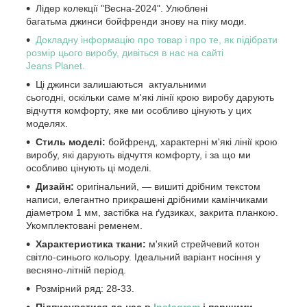
Лідер колекції "Весна-2024". Улюблені
багатьма джинси бойфренди знову на піку моди.
Докладну інформацію про товар і про те, як підібрати
розмір цього виробу, дивіться в нас на сайті
Jeans Planet.
Ці джинси залишаються актуальними
сьогодні, оскільки саме м'які лінії крою виробу дарують
відчуття комфорту, яке ми особливо цінують у цих
моделях.
Стиль моделі:
бойфренд, характерні м'які лінії крою
виробу, які дарують відчуття комфорту, і за що ми
особливо цінують ці моделі.
Дизайн:
оригінальний, — вишиті дрібним текстом
написи, елегантно прикрашені дрібними камінчиками
діаметром 1 мм, застібка на ґудзиках, закрита планкою.
Укомплектовані ременем.
Характеристика ткани:
м'який стрейчевий котон
світло-синього кольору. Ідеальний варіант носіння у
весняно-літній період.
Розмірний ряд: 28-33.