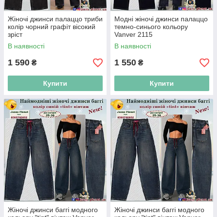
Жіночі джинси палаццо триби
Модні жіночі джинси палаццо
колір чорний графіт вісокий
темно-синього кольору
зріст
Vanver 2115
В наявності
В наявності
1 590
1 550
₴
₴
Купити
Купити
Жіночі джинси баггі модного
Жіночі джинси баггі модного