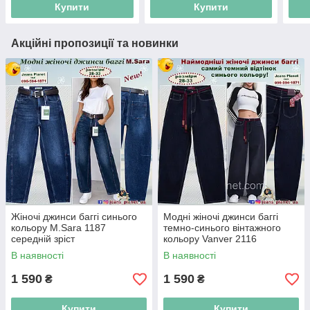
Купити
Купити
Акційні пропозиції та новинки
Жіночі джинси баггі синього
Модні жіночі джинси баггі
кольору M.Sara 1187
темно-синього вінтажного
середній зріст
кольору Vanver 2116
В наявності
В наявності
1 590
1 590
₴
₴
Купити
Купити