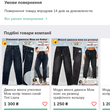
Умови повернення
Повернення товару впродовж 14 днів за домовленістю
Всі умови повернення
Подібні товари компанії
Джинси жіночі утеплені
Модні жіночі джинси Мом
Модн
Мом колір темно-синій
пояс на резинці
колі
Tint Liana
графітного кольору
1 300
1 250
1 2
₴
₴