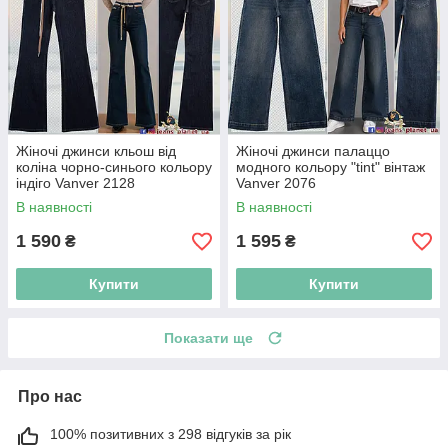
Жіночі джинси кльош від
Жіночі джинси палаццо
коліна чорно-синього кольору
модного кольору "tint" вінтаж
індіго Vanver 2128
Vanver 2076
В наявності
В наявності
1 590
1 595
₴
₴
Купити
Купити
Показати ще
Про нас
100% позитивних з 298 відгуків за рік