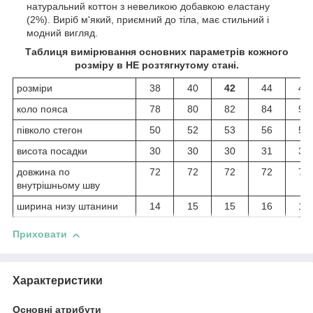
натуральний коттон з невеликою добавкою еластану
(2%). Виріб м'який, приємний до тіла, має стильний і
модний вигляд.
Таблиця вимірювання основних параметрів кожного
розміру в НЕ розтягнутому стані.
розміри
38
40
42
44
46
коло пояса
78
80
82
84
90
півколо стегон
50
52
53
56
58
висота посадки
30
30
30
31
31
довжина по
72
72
72
72
72
внутрішньому шву
ширина низу штанини
14
15
15
16
16
Приховати
Характеристики
Основні атрибути