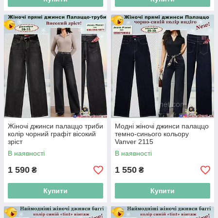
Жіночі джинси палаццо триби
Модні жіночі джинси палаццо
колір чорний графіт вісокий
темно-синього кольору
зріст
Vanver 2115
В наявності
В наявності
1 590
1 550
₴
₴
Купити
Купити