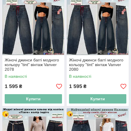
Жіночі джинси баггі модного
Жіночі джинси баггі модного
кольору "tint" вінтаж Vanver
кольору "tint" вінтаж Vanver
2078
2080
В наявності
В наявності
1 595
1 595
₴
₴
Купити
Купити