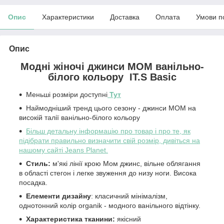
Опис
Характеристики
Доставка
Оплата
Умови п
Опис
Модні жіночі джинси МОМ ванільно-
білого кольору IT.S Basic
Меньші розміри доступні
Тут
Наймодніший тренд цього сезону - джинси МОМ на
високій талії ванільно-білого кольору
Більш детальну інформацію про товар і про те, як
підібрати правильно визначити свій розмір, дивіться на
нашому сайті Jeans Planet.
Стиль:
м'які лінії крою Мом джинс, вільне облягання
в області стегон і легке звуження до низу ноги. Висока
посадка.
Елементи дизайну
: класичний мінімалізм,
однотонний колір organik - модного ванільного відтінку.
Характеристика тканини:
якісний