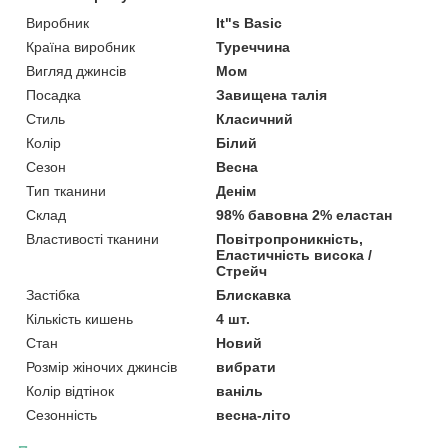
Виробник
It"s Basic
Країна виробник
Туреччина
Вигляд джинсів
Мом
Посадка
Завищена талія
Стиль
Класичний
Колір
Білий
Сезон
Весна
Тип тканини
Денім
Склад
98% бавовна 2% еластан
Властивості тканини
Повітропроникність,
Еластичність висока /
Стрейч
Застібка
Блискавка
Кількість кишень
4 шт.
Стан
Новий
Розмір жіночих джинсів
вибрати
Колір відтінок
ваніль
Сезонність
весна-літо