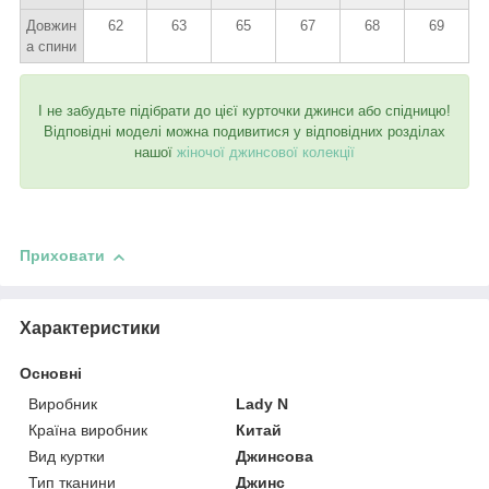
Довжин
62
63
65
67
68
69
а спини
І не забудьте підібрати до цієї курточки джинси або спідницю!
Відповідні моделі можна подивитися у відповідних розділах
нашої
жіночої джинсової колекції
Приховати
Характеристики
Основні
Виробник
Lady N
Країна виробник
Китай
Вид куртки
Джинсова
Тип тканини
Джинс