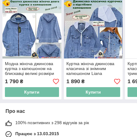
Модна жіноча джинсова
Куртка жіноча джинсова
Курт
куртка з капюшоном на
класична зі знімним
клас
блискавці великі розміри
капюшоном Liana
три
біло
1 790
1 890
1 6
₴
₴
Купити
Купити
Про нас
100% позитивних з 298 відгуків за рік
Працює з 13.03.2015