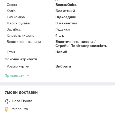
Сезон
Весна/Осінь
Колір
Блакитний
Тип коміра
Відкладний
Фасон рукава
З манжетом
Застібка
Гудзики
Кількість кишень
4 шт.
Властивості тканини
Еластичність висока /
Стрейч, Повітропроникність
Стан
Новий
Основні атрибути
Розмір куртки
Вибрати
Приховати
Умови доставки
Нова Пошта
Укрпошта