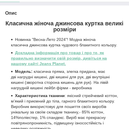
Опис
Класична жіноча джинсова куртка великі
розміри
Новинка "Весна-Лето 2024"! Модна жіноча
класична джинсова куртка чудового блакитного кольору.
Докладна інформація про товар і про те, як
правильно визначити свій розмір, дивіться на
нашому сайті Jeans Planet.
Модель:
класична пряма, злегка придана, має
дві нагрудні кишені, дві кишені для рук, дві внутрішні
кишені (зворотна сторона кишень для рук). На лівій
нагрудній кишені лейбл фірми - виробника
Характеристика тканини
: якісний стрейчевий коттон,
м’який і приємний до тіла, гарного блакитного кольору.
Виробник використовує для пошиття своїх виробів
унікальну за своїм складом тканину,- 85% коттон,
14%поліестер, 1% спандекс. Виріб має прекрасну
повітрянопроникність, підвищену ізносостійкість і
невелику розтяжність.