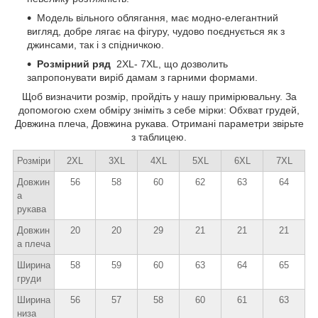
Модель вільного облягання, має модно-елегантний
вигляд, добре лягає на фігуру, чудово поєднується як з
джинсами, так і з спідничкою.
Розмірний ряд
2XL- 7XL, що дозволить
запропонувати виріб дамам з гарними формами.
Щоб визначити розмір, пройдіть у нашу примірювальну. За
допомогою схем обміру зніміть з себе мірки: Обхват грудей,
Довжина плеча, Довжина рукава. Отримані параметри звірьте
з таблицею.
Розміри
2XL
3XL
4XL
5XL
6XL
7XL
Довжин
56
58
60
62
63
64
а
рукава
Довжин
20
20
29
21
21
21
а плеча
Ширина
58
59
60
63
64
65
груди
Ширина
56
57
58
60
61
63
низа