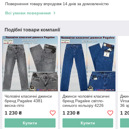
Повернення товару впродовж 14 днів за домовленістю
Всі умови повернення
Подібні товари компанії
Чоловічі класичні джинси
Джинси чоловічі класичні
Джин
бренд Pagalee 4381
бренд Pagalee світло-
Virs
весна-літо
синього кольору 4226
36 з
1 230
1 230
1 2
₴
₴
Купити
Купити