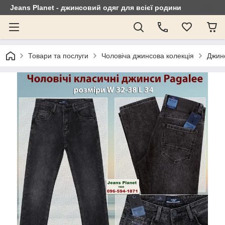
Jeans Planet - джинсовий одяг для всієї родини
Товари та послуги
Чоловіча джинсова колекція
Джинс