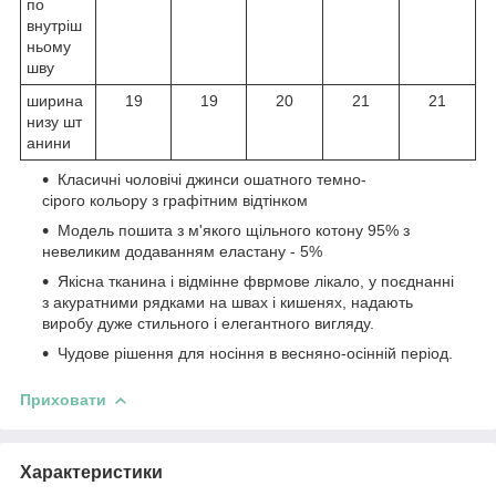
по
внутріш
ньому
шву
ширина
19
19
20
21
21
низу шт
анини
Класичні чоловічі джинси ошатного темно-
сірого кольору з графітним відтінком
Модель пошита з м'якого щільного котону 95% з
невеликим додаванням еластану - 5%
Якісна тканина і відмінне фврмове лікало, у поєднанні
з акуратними рядками на швах і кишенях, надають
виробу дуже стильного і елегантного вигляду.
Чудове рішення для носіння в весняно-осінній період.
Приховати
Характеристики