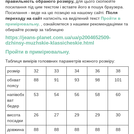
правильність обраного розміру,
для цього скопіюйте
посилання під цим текстом і вставте його в пошук браузера.
Посилання - веде на цю позицію на нашому сайті.
Після
переходу на сайт
натисніть на виділений текст
Пройти в
примірювальну.
, ознайомтеся з нашими рекомендаціями та
обирайте розмір за таблицею
https://jeans-planet.com.ua/ua/p2004652509-
dzhinsy-muzhskie-klassicheskie.html
Пройти в примірювальну.
Таблиця вимірів головвних параметрів кожного розміру:
розмір
32
33
34
36
38
обхват
88
91
93
98
101
поясу
напівобх
53
54
56
58
60
ват
бедер
висота
26
27
29
29
30
посадки
довжина
88
88
88
88
88