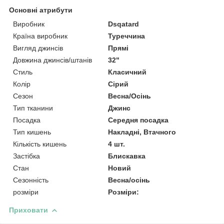
Основні атрибути
Виробник
Dsqatard
Країна виробник
Туреччина
Вигляд джинсів
Прямі
Довжина джинсів/штанів
32"
Стиль
Класичний
Колір
Сірий
Сезон
Весна/Осінь
Тип тканини
Джинс
Посадка
Середня посадка
Тип кишень
Накладні, Втачного
Кількість кишень
4 шт.
Застібка
Блискавка
Стан
Новий
Сезонність
Весна/осінь
розміри
Розміри:
Приховати