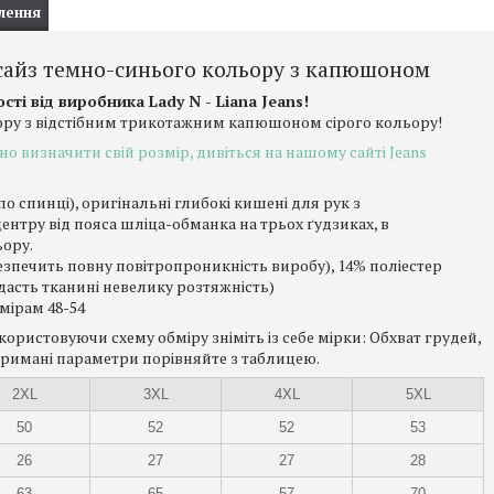
лення
сайз темно-синього кольору з капюшоном
ті від виробника Lady N - Liana Jeans!
ру з відстібним трикотажним капюшоном сірого кольору!
но визначити свій розмір, дивіться на нашому сайті Jeans
о спинці), оригінальні глибокі кишені для рук з
ентру від пояса шліца-обманка на трьох ґудзиках, в
ору.
езпечить повну повітропроникність виробу), 14% поліестер
дасть тканині невелику розтяжність)
мірам 48-54
ористовуючи схему обміру зніміть із себе мірки: Обхват грудей,
тримані параметри порівняйте з таблицею.
2XL
3XL
4XL
5XL
50
52
52
53
26
27
27
28
63
65
57
70