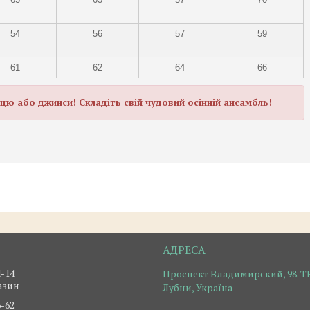
54
56
57
59
61
62
64
66
ицю або джинси! Складіть свій чудовий осінній ансамбль!
4-14
Проспект Владимирский, 98. ТР
азин
Лубни, Україна
6-62