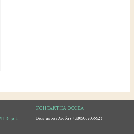
Безпалова Люба ( +380506708662 )
Ц Depot.,