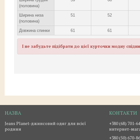
(половина)
Ширина низа
51
52
(половина)
Довжина спинки
61
61
І не забудьте підібрати до цієї курточки модну спідн
Jeans Planet-джинсовий одяг для всієї
+380 (68) 701-6
родини
интернет-маг
+380 (50) 670-8