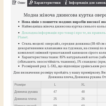
Опис
Характеристики
Інформація для замов
Модна жіноча джинсова куртка овер
Нова лінія з пошиття модних виробів високої якос
Наймодніша жіноча джинсова куртка синього кольо
Докладна інформація про товар і про те, як правиль
Planet.
Стиль моделі: оверсайз, середня довжина (58-60 см п
декоративними клапанами на ґудзиках, на спинці по ц
комплекті знімний трикотажний капюшон сірого коль
Характеристика ткани: 85% натуральний котон (заб
(збільшить зносостійкість тканини), 1% спандекс (при
Розмірний ряд L-5XL, що відповідає ураінським роз
Для визначення розміру пройдіть у нашу приміркову. Вик
Довжина плеча, Довжина рукава. О
Розміри
L
XL
Довжина рукава
47
48
Довжина плеча
25
26
Ширина грудей
59
60