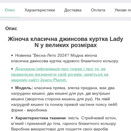
Опис
Характеристики
Доставка
Оплата
Умови п
Опис
Жіноча класична джинсова куртка Lady
N у великих розмірах
Новинка "Весна-Лето 2024"! Модна жіноча
класична джинсова куртка чудового блакитного кольору.
Докладна інформація про товар і про те, як
правильно визначити свій розмір, дивіться на
нашому сайті Jeans Planet.
Модель:
класична пряма, злегка придана, має два
нагрудних кишені, два кишені для рук, дві внутрішні
кишені (зворотна сторона кишень для рук). На лівій
нагрудній кишені та понизу привой частини поясу лейб
фірми - виробника
Характеристика тканини
: якість Стрейчевий котон,
м’який і приємний до тіла, гарного блакитного кольору.
Виробник використовує для пошиття своїх виробів