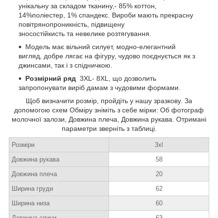
унікальну за складом тканину,- 85% коттон,
14%поліестер, 1% спандекс. Вироби мають прекрасну
повітрянопроникність, підвищену
зносостійкисть та невелике розтягування.
Модель має вільний силует, модно-елегантний
вигляд, добре лягає на фігуру, чудово поєднується як з
джинсами, так і з спідничкою.
Розмірний ряд
3XL- 8XL, що дозволить
запропонувати виріб дамам з чудовими формами.
Щоб визначити розмір, пройдіть у нашу зразкову. За
допомогою схем Обміру зніміть з себе мірки: Об фотограф
молочної залози, Довжина плеча, Довжина рукава. Отримані
параметри зверніть з таблиці.
Розміри
3xl
Довжина рукава
58
Довжина плеча
20
Ширина груди
62
Ширина низа
60
Довжина спини
63