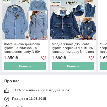
Довга жіноча джинсова
Модна жіноча джинсова
Жіно
куртка на блискавці з
куртка оверсайз зі знімним
овер
капюшоном Lady N 904
капющоном Lady N - Liana
капю
1 850
1 690
1 6
₴
₴
Купити
Купити
Про нас
100% позитивних з 298 відгуків за рік
Працює з 13.03.2015