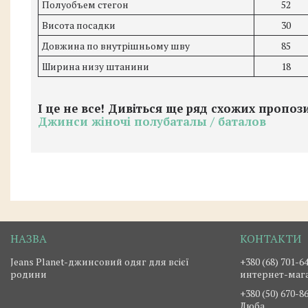
Полуобъем стегон
52
Висота посадки
30
Довжина по внутрішньому шву
85
Ширина низу штанини
18
І це не все! Дивіться ще ряд схожих пропо
Джинси жіночі полубаталы / баталов
Jeans Planet-джинсовий одяг для всієї
+380 (68) 701-6
родини
интернет-маг
+380 (50) 670-8
Люба