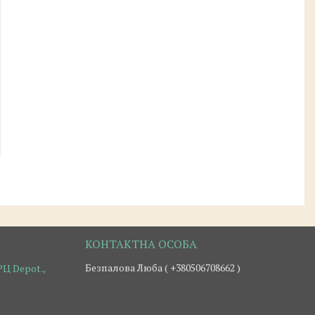
Безпалова Люба ( +380506708662 )
Ц Depot.,