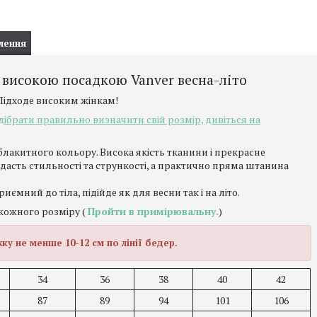
лення
 високою посадкою Vanver весна-літо
 Підходе високим жінкам!
ідібрати правильно визначити свій розмір, дивіться на
блакитного кольору. Висока якість тканини і прекрасне
асть стильності та стрункості, а практично пряма штанина
иємний до тіла, підійде як для весни так і на літо.
кожного розміру (
Пройти в примірювальну.
)
у не менше 10-12 см по лінії бедер.
34
36
38
40
42
87
89
94
101
106