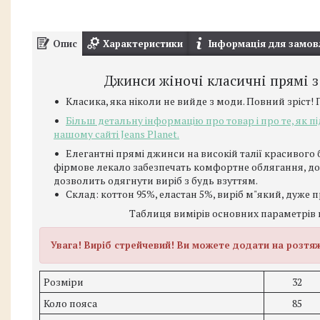
Опис
Характеристики
Інформація для замов
Джинси жіночі класичні прямі з
Класика, яка ніколи не вийде з моди. Повний зріст!
Більш детальну інформацію про товар і про те, як п
нашому сайті Jeans Planet.
Елегантні прямі джинси на високій талії красивого 
фірмове лекало забезпечать комфортне облягання, дод
дозволить одягнути виріб з будь взуттям.
Склад: коттон 95%, еластан 5%, виріб м"який, дуже пр
Таблиця вимірів основних параметрів 
Увага! Виріб стрейчевий! Ви можете додати на розтяжк
Розміри
32
Коло пояса
85