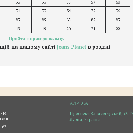
53
53
55
57
60
31
33
34
35
36
85
85
85
85
85
19
19
20
21
22
Пройти в примірювальну.
зицій на нашому сайті
Jeans Planet
в розділі
4-14
Проспект Владимирский, 98. ТР
азин
Лубни, Україна
6-62