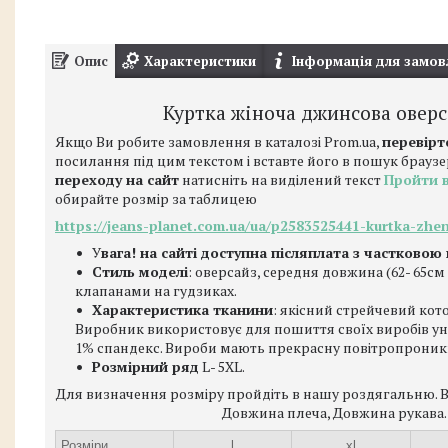
Опис
Характеристики
Інформація для замов
Куртка жіноча джинсова овер
Якщо Ви робите замовлення в каталозі Prom.ua,
перевірт
посилання під цим текстом і вставте його в пошук браузе
переходу на сайт
натисніть на виділений текст
Пройти 
обирайте розмір за таблицею
https://jeans-planet.com.ua/ua/p2583525441-kurtka-zhe
У
вага! на сайті доступна післяплата з частковою
Стиль моделі
: оверсайз, середня довжина (62- 65см 
клапанами на гудзиках.
Характеристика тканини
: якісний стрейчевий кот
Виробник використовує для пошиття своїх виробів уні
1% спандекс. Вироби мають прекрасну повітропроникні
Розмірний ряд
L- 5XL.
Для визначення розміру пройдіть в нашу роздягальню. Ви
Довжина плеча, Довжина рукава.
Розміри
l
xl