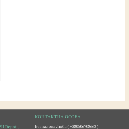
Безпалова Люба ( +380506708662 )
Ц Depot.,