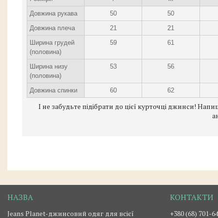
Довжина рукава
50
50
Довжина плеча
21
21
Ширина грудей
59
61
(половина)
Ширина низу
53
56
(половина)
Довжина спинки
60
62
І не забудьте підібрати до цієї курточці джинси! Нап
а
Jeans Planet-джинсовий одяг для всієї
+380 (68) 701-6