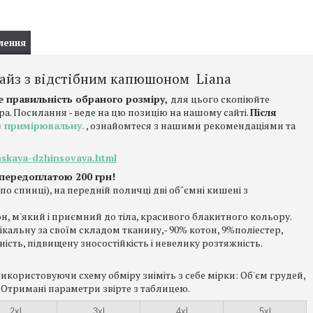
лення
сайз з відстібним капюшоном Liana
е правильність обраного розміру,
для цього скопіюйте
ра. Посилання - веде на цю позицію на нашому сайті.
Після
в примірювальну.
, ознайомтеся з нашими рекомендаціями та
nskaya-dzhinsovaya.html
 передоплатою 200 грн!
по спинці), на передній поличці дві об"ємні кишені з
он, м'який і приємний до тіла, красивого блакитного кольору.
кальну за своїм складом тканину,- 90% котон, 9%поліестер,
сть, підвищену зносостійкість і невелику розтяжність.
користовуючи схему обміру зніміть з себе мірки: Об'єм грудей,
 Отримані параметри звірте з таблицею.
2xl
3xl
4xl
5xl