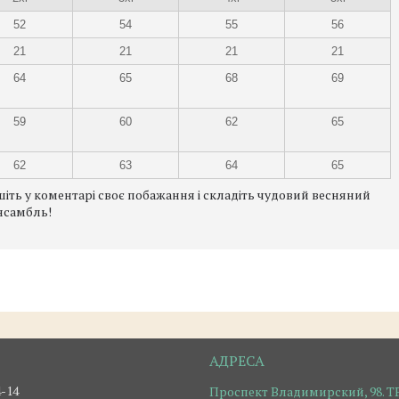
52
54
55
56
21
21
21
21
64
65
68
69
59
60
62
65
62
63
64
65
ишіть у коментарі своє побажання і складіть чудовий весняний
нсамбль!
4-14
Проспект Владимирский, 98. ТР