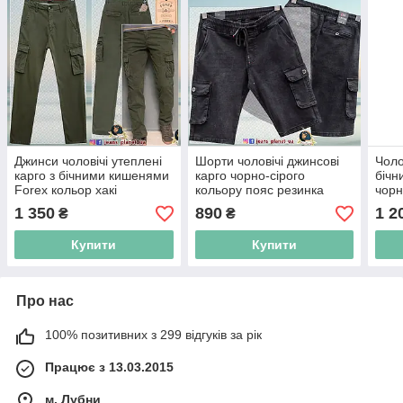
Джинси чоловічі утеплені
Шорти чоловічі джинсові
Чоло
карго з бічними кишенями
карго чорно-сірого
бічн
Forex кольор хакі
кольору пояс резинка
чорн
1 350
890
1 2
₴
₴
Купити
Купити
Про нас
100% позитивних з 299 відгуків за рік
Працює з 13.03.2015
м. Лубни