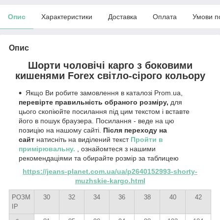
Опис
Характеристики
Доставка
Оплата
Умови п
Опис
Шорти чоловічі карго з боковими
кишенями Forex світло-сірого кольору
Якщо Ви робите замовлення в каталозі Prom.ua,
перевірте правильність обраного розміру,
для
цього скопіюйте посилання під цим текстом і вставте
його в пошук браузера. Посилання - веде на цю
позицію на нашому сайті.
Після переходу на
сайт
натисніть на виділений текст
Пройти в
примірювальну.
, ознайомтеся з нашими
рекомендаціями та обирайте розмір за таблицею
https://jeans-planet.com.ua/ua/p2640152993-shorty-
muzhskie-kargo.html
РОЗМ
30
32
34
36
38
40
42
ІР