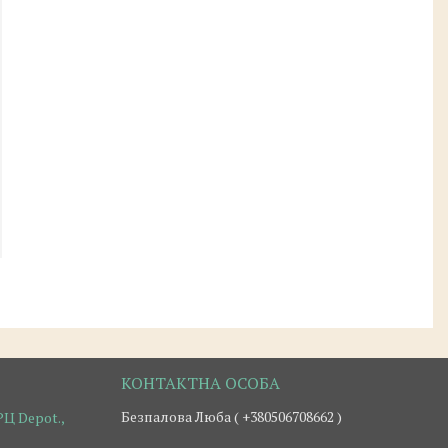
Безпалова Люба ( +380506708662 )
Ц Depot.,