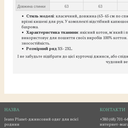
Довжина спинки
63
63
Стиль моделі
: класичний, довжина (63- 65 см по сп
врізні кишені для рук. У комплекті відстібний капюшо
бахрома.
Характеристика тканини
: якісний котон, м'який 
використовує для пошиття своїх виробів 100% коттон
зносостійкість.
Розмірний ряд
ХS- 2XL.
І не забудьте підібрати до цієї курточці джинси, або сп
чудовий в
Jeans Planet-джинсовий одяг для всієї
+380 (68) 701-6
родини
интернет-маг