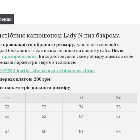
лення
ідстібним капюшоном Lady N низ бахрома
е правильність обраного розміру,
для цього скопіюйте
ра. Посилання - веде на цю позицію на нашому сайті.
Після
в примірювальну.
Використовуючи схему обміру зніміть з себе
римані параметри звірте з таблицею.
64937552-kurtka-zhenskaya-dzhinsovaya.html
 передоплатою 200 грн!
их параметрів кожного розміру
m
l
xl
2xl
72
73
74
76
51
52
54
57
47
50
51
53