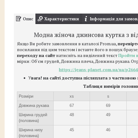
Опис
Характеристики
Інформація для замов
Модна жіноча джинсова куртка з в
Якщо Ви робите замовлення в каталозі Prom.ua,
перевірт
посилання під цим текстом і вставте його в пошук браузе
переходу на сайт
натисніть на виділений текст
Пройти 
мірки: Об'єм грудей, Довжина плеча, Довжина рукава. От
https://jeans-planet.com.ua/ua/p26
У
вага! на сайті доступна післяплата з частковою
Таблиця вимірів головн
Розміри
xs
s
Довжина рукава
67
69
Ширина грудей
48
49
(половина)
Ширина низу
45
46
(половина)