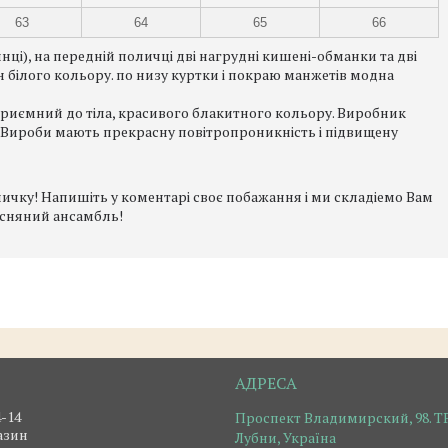
63
64
65
66
инці), на передній поличці дві нагрудні кишені-обманки та дві
н білого кольору. по низу куртки і покраю манжетів модна
і приємний до тіла, красивого блакитного кольору. Виробник
. Вироби мають прекрасну повітропроникність і підвищену
ідничку! Напишіть у коментарі своє побажання і ми складіемо Вам
есняний ансамбль!
4-14
Проспект Владимирский, 98. ТР
азин
Лубни, Україна