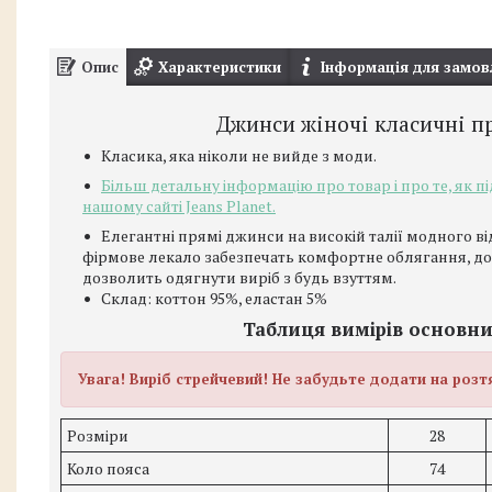
Опис
Характеристики
Інформація для замов
Джинси жіночі класичні п
Класика, яка ніколи не вийде з моди.
Більш детальну інформацію про товар і про те, як п
нашому сайті Jeans Planet.
Елегантні прямі джинси на високій талії модного ві
фірмове лекало забезпечать комфортне облягання, дод
дозволить одягнути виріб з будь взуттям.
Склад: коттон 95%, еластан 5%
Таблиця вимірів основни
Увага! Виріб стрейчевий! Не забудьте додати на розтя
Розміри
28
Коло пояса
74