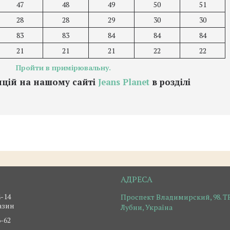
47
48
49
50
51
28
28
29
30
30
83
83
84
84
84
21
21
21
22
22
Пройти в примірювальну.
зицій на нашому сайті
Jeans Planet
в розділі
4-14
Проспект Владимирский, 98. ТР
азин
Лубни, Україна
6-62