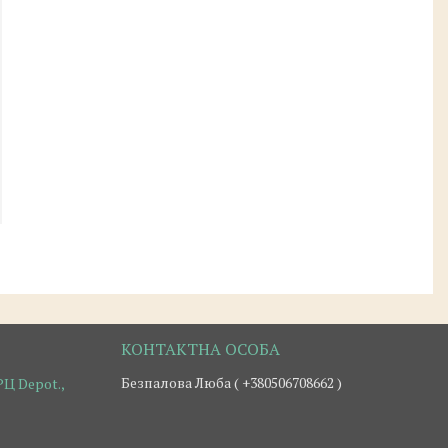
Безпалова Люба ( +380506708662 )
Ц Depot.,