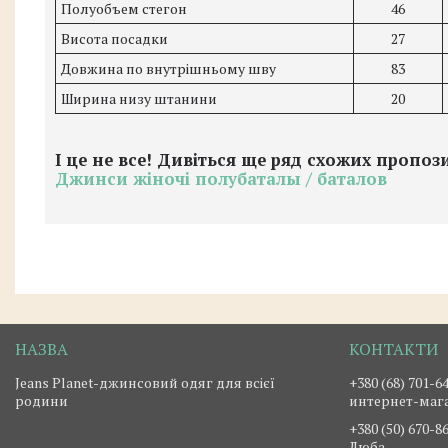
Полуобъем стегон
46
Висота посадки
27
Довжина по внутрішньому шву
83
Ширина низу штанини
20
І це не все! Дивіться ще ряд схожих пропо
Джинси жіночі полубаталы / баталов
Jeans Planet-джинсовий одяг для всієї
+380 (68) 701-6
родини
интернет-маг
+380 (50) 670-8
Люба