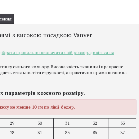
лення
рямі з високою посадкою Vanver
ідібрати правильно визначити свій розмір, дивіться на
дтінку синього кольору. Висока якість тканини і прекрасне
асть стильності та стрункості, а практично пряма штанина
х параметрів кожного розміру.
жку не менше 10 см по лінії бедер.
29
30
31
32
33
78
81
83
85
87