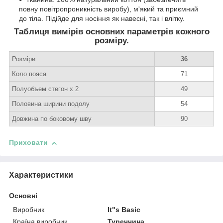
повну повітропроникність виробу), м'який та приємний
до тіла. Підійде для носіння як навесні, так і влітку.
Таблиця вимірів основних параметрів кожного
розміру.
Розміри
36
Коло пояса
71
Полуобъем стегон х 2
49
Половина ширини подолу
54
Довжина по боковому шву
90
Приховати
Характеристики
Основні
Виробник
It"s Basic
Країна виробник
Туреччина