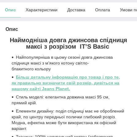
Опис
Характеристики
Доставка
Оплата
Умови п
Опис
Наймодніша довга джинсова спідниця
максі з розрізом ITʼS Basic
Найпопулярніша в цьому сезоні довга джинсова
спідниця максі з м'якого котону світло-
блакитного кольору
Більш детальну інформацію про товар і про те,
як правильно визначити свій розмір, дивіться на
нашому сайті Jeans Planet.
Стиль моделі: елегантна довжина максі 95 см,
прямий крій.
Елементи дизайну: поділ спідниці має не оброблений
край, по центру передньої полички глибокий розріз.
Модна, ефектна може бути використана як офісний
варіант.
Тканина: 100% натуральний коттон (забезпечить