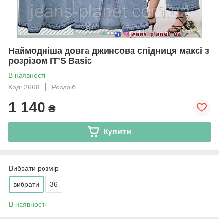
Наймодніша довга джинсова спідниця максі з
розрізом ITʼS Basic
В наявності
Код: 2668
Роздріб
1 140
₴
Купити
Вибрати розмір
вибрати
36
В наявності