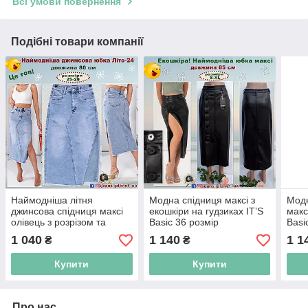
Всі умови повернення
Подібні товари компанії
Наймодніша літня
Модна спідниця максі з
Модн
джинсова спідниця максі
екошкіри на гудзиках ITʼS
макс
олівець з розрізом та
Basic 36 розмір
Basi
бахромою
1 040
1 140
1 1
₴
₴
Купити
Купити
Про нас